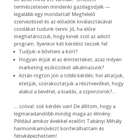
természetesen mindenki gazdagodjék —
legalább egy mondattal! Megfelelő
szervezéssel és az előadók kiválasztásával
csodákat tudunk tenni. Jó, ha előre
meghatározzuk, hogy kinek szól az adott
program. Ilyenkor két kérdést teszek fel:
Tudjuk-e bővíteni a kört?
Hogyan érjük el az érintetteket, azaz milyen
marketing eszközöket alkalmazunk?
Aztán rögtön jön a többi kérdés: hol altatjuk,
etetjük, szórakoztatjuk a résztvevőket, hogy
alakul a bevétel, a kiadás, a szponzorok?…
… szóval: sok kérdés van! De állítom, hogy a
legmaradandóbb mindig maga az élmény.
Például amikor évekkel ezelőtt Tabányi Mihály
harmonikaművészt konferálhattam és
fényképezhettem!