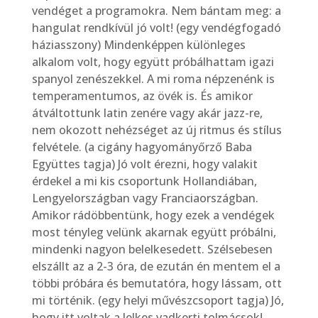
vendéget a programokra. Nem bántam meg: a
hangulat rendkívül jó volt! (egy vendégfogadó
háziasszony) Mindenképpen különleges
alkalom volt, hogy együtt próbálhattam igazi
spanyol zenészekkel. A mi roma népzenénk is
temperamentumos, az övék is. És amikor
átváltottunk latin zenére vagy akár jazz-re,
nem okozott nehézséget az új ritmus és stílus
felvétele. (a cigány hagyományőrző Baba
Együttes tagja) Jó volt érezni, hogy valakit
érdekel a mi kis csoportunk Hollandiában,
Lengyelországban vagy Franciaországban.
Amikor rádöbbentünk, hogy ezek a vendégek
most tényleg velünk akarnak együtt próbálni,
mindenki nagyon belelkesedett. Szélsebesen
elszállt az a 2-3 óra, de ezután én mentem el a
többi próbára és bemutatóra, hogy lássam, ott
mi történik. (egy helyi művészcsoport tagja) Jó,
hogy itt voltak a lelkes vadkerti tolmácsok!