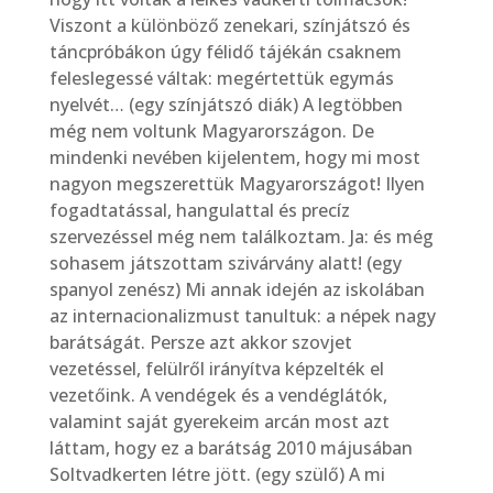
Viszont a különböző zenekari, színjátszó és
táncpróbákon úgy félidő tájékán csaknem
feleslegessé váltak: megértettük egymás
nyelvét… (egy színjátszó diák) A legtöbben
még nem voltunk Magyarországon. De
mindenki nevében kijelentem, hogy mi most
nagyon megszerettük Magyarországot! Ilyen
fogadtatással, hangulattal és precíz
szervezéssel még nem találkoztam. Ja: és még
sohasem játszottam szivárvány alatt! (egy
spanyol zenész) Mi annak idején az iskolában
az internacionalizmust tanultuk: a népek nagy
barátságát. Persze azt akkor szovjet
vezetéssel, felülről irányítva képzelték el
vezetőink. A vendégek és a vendéglátók,
valamint saját gyerekeim arcán most azt
láttam, hogy ez a barátság 2010 májusában
Soltvadkerten létre jött. (egy szülő) A mi