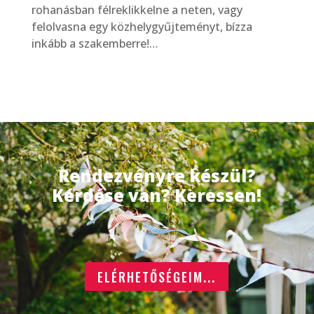
rohanásban félreklikkelne a neten, vagy
felolvasna egy közhelygyűjteményt, bízza
inkább a szakemberre!…
Rendezvényre készül?
Kérdése van? Keressen!
ELÉRHETŐSÉGEIM...