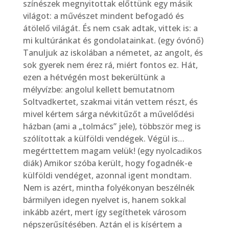
színészek megnyitottak előttünk egy másik
világot: a művészet mindent befogadó és
átölelő világát. És nem csak adtak, vittek is: a
mi kultúránkat és gondolatainkat. (egy óvónő)
Tanuljuk az iskolában a németet, az angolt, és
sok gyerek nem érez rá, miért fontos ez. Hát,
ezen a hétvégén most bekerültünk a
mélyvízbe: angolul kellett bemutatnom
Soltvadkertet, szakmai vitán vettem részt, és
mivel kértem sárga névkitűzőt a művelődési
házban (ami a „tolmács” jele), többször meg is
szólítottak a külföldi vendégek. Végül is…
megérttettem magam velük! (egy nyolcadikos
diák) Amikor szóba került, hogy fogadnék-e
külföldi vendéget, azonnal igent mondtam.
Nem is azért, mintha folyékonyan beszélnék
bármilyen idegen nyelvet is, hanem sokkal
inkább azért, mert így segíthetek városom
népszerűsítésében. Aztán el is kísértem a