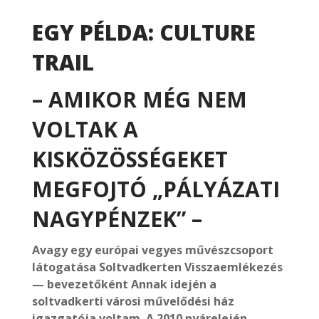
EGY PÉLDA: CULTURE
TRAIL
– AMIKOR MÉG NEM
VOLTAK A
KISKÖZÖSSÉGEKET
MEGFOJTÓ „PÁLYÁZATI
NAGYPÉNZEK” –
Avagy egy európai vegyes művészcsoport
látogatása Soltvadkerten
Visszaemlékezés
— bevezetőként
Annak idején a
soltvadkerti városi művelődési ház
igazgatója voltam. A 2010 nyárelején