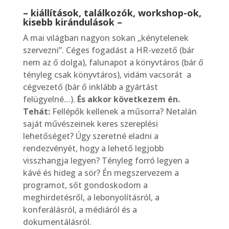
– kiállítások, találkozók, workshop-ok,
kisebb kirándulások –
A mai világban nagyon sokan „kénytelenek
szervezni”. Céges fogadást a HR-vezető (bár
nem az ő dolga), falunapot a könyvtáros (bár ő
tényleg csak könyvtáros), vidám vacsorát a
cégvezető (bár ő inklább a gyártást
felügyelné…).
És akkor következem én.
Tehát:
Fellépők kellenek a műsorra? Netalán
saját művészeinek keres szereplési
lehetőséget? Úgy szeretné eladni a
rendezvényét, hogy a lehető legjobb
visszhangja legyen? Tényleg forró legyen a
kávé és hideg a sör? Én megszervezem a
programot, sőt gondoskodom a
meghirdetésről, a lebonyolításról, a
konferálásról, a médiáról és a
dokumentálásról.