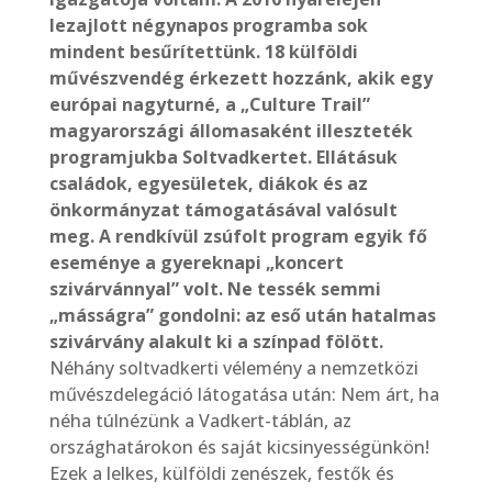
lezajlott négynapos programba sok
mindent besűrítettünk. 18 külföldi
művészvendég érkezett hozzánk, akik egy
európai nagyturné, a „Culture Trail”
magyarországi állomasaként illeszteték
programjukba Soltvadkertet. Ellátásuk
családok, egyesületek, diákok és az
önkormányzat támogatásával valósult
meg. A rendkívül zsúfolt program egyik fő
eseménye a gyereknapi „koncert
szivárvánnyal” volt. Ne tessék semmi
„másságra” gondolni: az eső után hatalmas
szivárvány alakult ki a színpad fölött.
Néhány soltvadkerti vélemény a nemzetközi
művészdelegáció látogatása után: Nem árt, ha
néha túlnézünk a Vadkert-táblán, az
országhatárokon és saját kicsinyességünkön!
Ezek a lelkes, külföldi zenészek, festők és