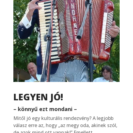
LEGYEN JÓ!
– könnyű ezt mondani –
Mitől jó egy kulturális rendezvény? A legjobb
válasz erre az, hogy „az megy oda, akinek szól,
de azok mind ott vannak!” Emellett