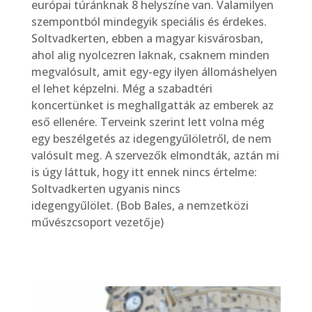
európai túránknak 8 helyszíne van. Valamilyen
szempontból mindegyik speciális és érdekes.
Soltvadkerten, ebben a magyar kisvárosban,
ahol alig nyolcezren laknak, csaknem minden
megvalósult, amit egy-egy ilyen állomáshelyen
el lehet képzelni. Még a szabadtéri
koncertünket is meghallgatták az emberek az
eső ellenére. Terveink szerint lett volna még
egy beszélgetés az idegengyűlöletről, de nem
valósult meg. A szervezők elmondták, aztán mi
is úgy láttuk, hogy itt ennek nincs értelme:
Soltvadkerten ugyanis nincs
idegengyűlölet. (Bob Bales, a nemzetközi
művészcsoport vezetője)