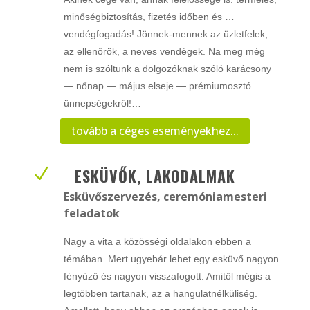
minőségbiztosítás, fizetés időben és …
vendégfogadás! Jönnek-mennek az üzletfelek,
az ellenőrök, a neves vendégek. Na meg még
nem is szóltunk a dolgozóknak szóló karácsony
— nőnap — május elseje — prémiumosztó
ünnepségekről!…
tovább a céges eseményekhez...
N
ESKÜVŐK, LAKODALMAK
Esküvőszervezés, ceremóniamesteri
feladatok
Nagy a vita a közösségi oldalakon ebben a
témában. Mert ugyebár lehet egy esküvő nagyon
fényűző és nagyon visszafogott. Amitől mégis a
legtöbben tartanak, az a hangulatnélküliség.