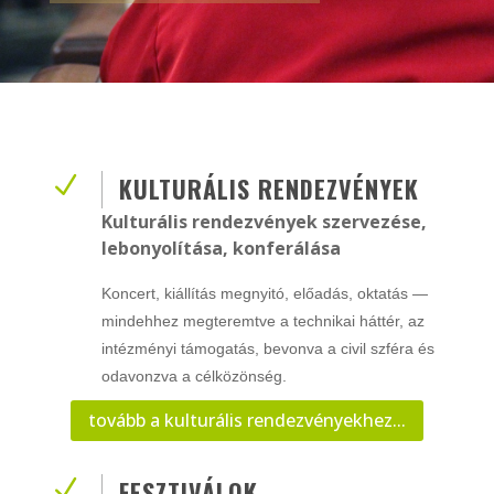
N
KULTURÁLIS RENDEZVÉNYEK
Kulturális rendezvények szervezése,
lebonyolítása, konferálása
Koncert, kiállítás megnyitó, előadás, oktatás —
mindehhez megteremtve a technikai háttér, az
intézményi támogatás, bevonva a civil szféra és
odavonzva a célközönség.
tovább a kulturális rendezvényekhez...
N
FESZTIVÁLOK