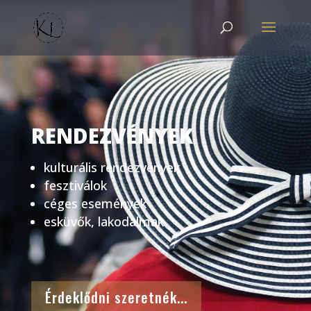
RENDEZVÉNYEK
kulturális rendezvények
fesztiválok
céges események
esküvők, lakodalmak
Érdeklődni szeretnék...