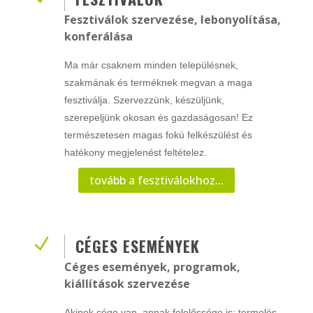
Fesztiválok szervezése, lebonyolítása,
konferálása
Ma már csaknem minden településnek,
szakmának és terméknek megvan a maga
fesztiválja. Szervezzünk, készüljünk,
szerepeljünk okosan és gazdaságosan! Ez
természetesen magas fokú felkészülést és
hatékony megjelenést feltételez.
tovább a fesztiválokhoz...
N
CÉGES ESEMÉNYEK
Céges események, programok,
kiállítások szervezése
Akinek cége van, annak felelőssége is: termelés,