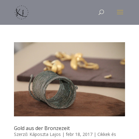
Gold aus der Bronzezeit
Szerző:
Káposzta Lajos
|
febr 18, 2017
|
Cikkek és