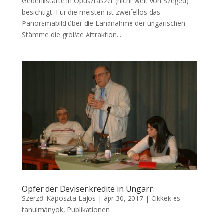
Gedenkstätte in Ópusztaszer (nicht weit von Szeged)
besichtigt. Für die meisten ist zweifellos das
Panoramabild über die Landnahme der ungarischen
Stämme die größte Attraktion....
Opfer der Devisenkredite in Ungarn
Szerző:
Káposzta Lajos
|
ápr 30, 2017
|
Cikkek és
tanulmányok
,
Publikationen