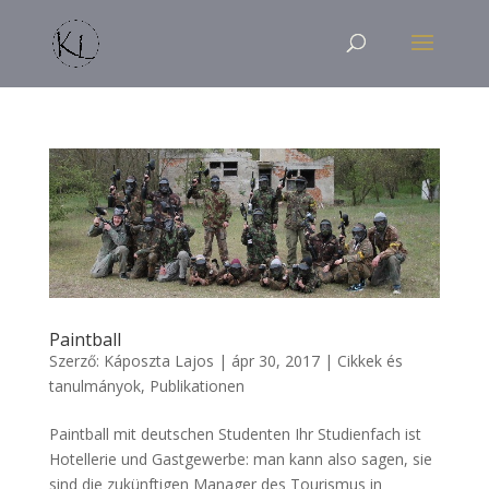
Paintball
Szerző:
Káposzta Lajos
|
ápr 30, 2017
|
Cikkek és
tanulmányok
,
Publikationen
Paintball mit deutschen Studenten Ihr Studienfach ist
Hotellerie und Gastgewerbe: man kann also sagen, sie
sind die zukünftigen Manager des Tourismus in