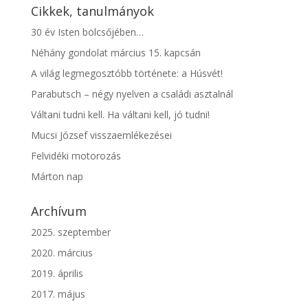
Cikkek, tanulmányok
30 év Isten bölcsőjében…
Néhány gondolat március 15. kapcsán
A világ legmegosztóbb története: a Húsvét!
Parabutsch – négy nyelven a családi asztalnál
Váltani tudni kell. Ha váltani kell, jó tudni!
Mucsi József visszaemlékezései
Felvidéki motorozás
Márton nap
Archívum
2025. szeptember
2020. március
2019. április
2017. május