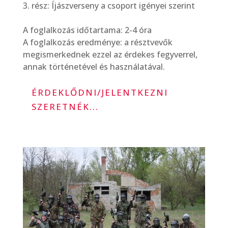
rész: Íjászverseny a csoport igényei szerint
A foglalkozás időtartama: 2-4 óra
A foglalkozás eredménye: a résztvevők
megismerkednek ezzel az érdekes fegyverrel,
annak történetével és használatával.
ÉRDEKLŐDNI/JELENTKEZNI
SZERETNÉK...