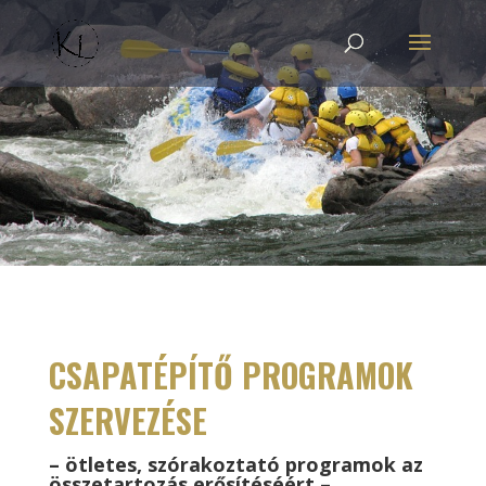
CSAPATÉPÍTŐ PROGRAMOK
SZERVEZÉSE
– ötletes, szórakoztató programok az
összetartozás erősítéséért –