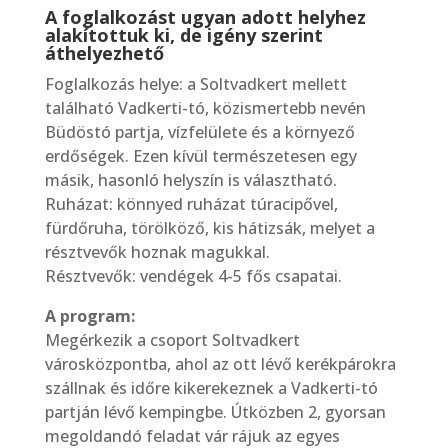
A foglalkozást ugyan adott helyhez
alakítottuk ki, de igény szerint
áthelyezhető
Foglalkozás helye: a Soltvadkert mellett
található Vadkerti-tó, közismertebb nevén
Büdöstó partja, vízfelülete és a környező
erdőségek. Ezen kívül természetesen egy
másik, hasonló helyszín is választható.
Ruházat: könnyed ruházat túracipővel,
fürdőruha, törölköző, kis hátizsák, melyet a
résztvevők hoznak magukkal.
Résztvevők: vendégek 4-5 fős csapatai.
A program:
Megérkezik a csoport Soltvadkert
városközpontba, ahol az ott lévő kerékpárokra
szállnak és időre kikerekeznek a Vadkerti-tó
partján lévő kempingbe. Útközben 2, gyorsan
megoldandó feladat vár rájuk az egyes