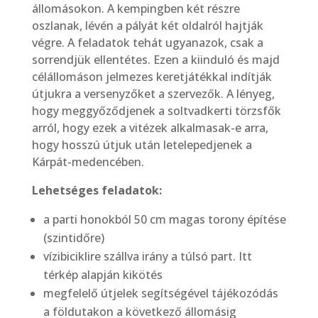
állomásokon. A kempingben két részre
oszlanak, lévén a pályát két oldalról hajtják
végre. A feladatok tehát ugyanazok, csak a
sorrendjük ellentétes. Ezen a kiinduló és majd
célállomáson jelmezes keretjátékkal indítják
útjukra a versenyzőket a szervezők. A lényeg,
hogy meggyőződjenek a soltvadkerti törzsfők
arról, hogy ezek a vitézek alkalmasak-e arra,
hogy hosszú útjuk után letelepedjenek a
Kárpát-medencében.
Lehetséges feladatok:
a parti honokból 50 cm magas torony építése
(szintidőre)
vízibiciklire szállva irány a túlsó part. Itt
térkép alapján kikötés
megfelelő útjelek segítségével tájékozódás
a földutakon a következő állomásig