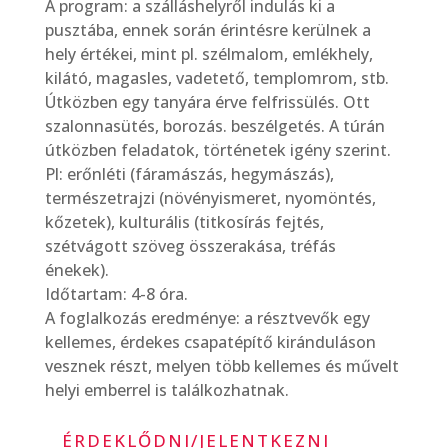
A program: a szálláshelyről indulás ki a
pusztába, ennek során érintésre kerülnek a
hely értékei, mint pl. szélmalom, emlékhely,
kilátó, magasles, vadetető, templomrom, stb.
Útközben egy tanyára érve felfrissülés. Ott
szalonnasütés, borozás. beszélgetés. A túrán
útközben feladatok, történetek igény szerint.
Pl: erőnléti (fáramászás, hegymászás),
természetrajzi (növényismeret, nyomöntés,
kőzetek), kulturális (titkosírás fejtés,
szétvágott szöveg összerakása, tréfás
énekek).
Időtartam: 4-8 óra.
A foglalkozás eredménye: a résztvevők egy
kellemes, érdekes csapatépítő kiránduláson
vesznek részt, melyen több kellemes és művelt
helyi emberrel is találkozhatnak.
ÉRDEKLŐDNI/JELENTKEZNI