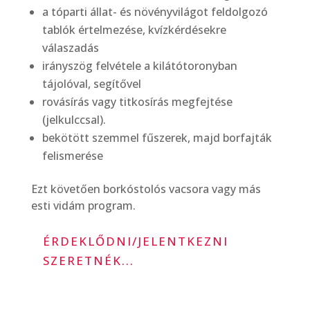
a tóparti állat- és növényvilágot feldolgozó
tablók értelmezése, kvízkérdésekre
válaszadás
irányszög felvétele a kilátótoronyban
tájolóval, segítővel
rovásírás vagy titkosírás megfejtése
(jelkulccsal).
bekötött szemmel fűszerek, majd borfajták
felismerése
Ezt követően borkóstolós vacsora vagy más
esti vidám program.
ÉRDEKLŐDNI/JELENTKEZNI
SZERETNÉK...