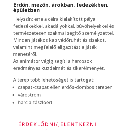
Erdőn, mezőn, árokban, fedezékben,
épületben
Helyszín: erre a célra kialakított pálya
fedezékekkel, akadályokkal, búvóhelyekkel és
természetesen szakmai segítő személyzettel.
Minden játékos kap védőruhát és sisakot,
valamint megfelelő eligazítást a játék
menetéről.
Az animátor végig segíti a harcosok
eredményes küzdelmét és sikerélményét.
A terep több lehetőséget is tartogat:
csapat-csapat ellen erdős-dombos terepen
várostrom
harc a zászlóért
ÉRDEKLŐDNI/JELENTKEZNI