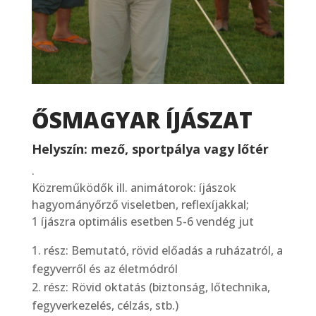
ŐSMAGYAR ÍJÁSZAT
Helyszín: mező, sportpálya vagy lőtér
.
Közreműködők ill. animátorok: íjászok
hagyományőrző viseletben, reflexíjakkal;
1 íjászra optimális esetben 5-6 vendég jut
rész: Bemutató, rövid előadás a ruházatról, a
fegyverről és az életmódról
rész: Rövid oktatás (biztonság, lőtechnika,
fegyverkezelés, célzás, stb.)