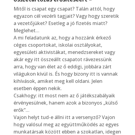
Mitől is csapat egy csapat? Talán attól, hogy
egyazon cél vezérli tagjait? Vagy hogy szeretik
a vezetőjüket? Esetleg a jó fizetés miatt?
Meglehet…
A mi feladatunk az, hogy a hozzánk érkező
céges csoportokat, iskolai osztályokat,
egyesületi aktivistákat, menedzsereket vagy
akár egy itt összeállt csapatot rávezessünk
arra, hogy van élet az ő eddigi, jobbára zárt
világukon kívül is. És hogy bizony itt is vannak
kihívások, amiket meg kell oldani. Jelen
esetben éppen nekik.
Csakhogy: itt most nem az ő játékszabályaik
érvényesülnek, hanem azok a bizonyos „külső
erők”…
Vajon helyt tud-e állni itt a versenyző? Vajon
hogy valósul meg az együttműködés az egyes
munkatársak között ebben a szokatlan, idegen