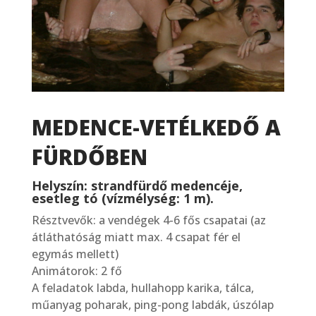
MEDENCE-VETÉLKEDŐ A
FÜRDŐBEN
Helyszín: strandfürdő medencéje,
esetleg tó (vízmélység: 1 m).
Résztvevők: a vendégek 4-6 fős csapatai (az
átláthatóság miatt max. 4 csapat fér el
egymás mellett)
Animátorok: 2 fő
A feladatok labda, hullahopp karika, tálca,
műanyag poharak, ping-pong labdák, úszólap