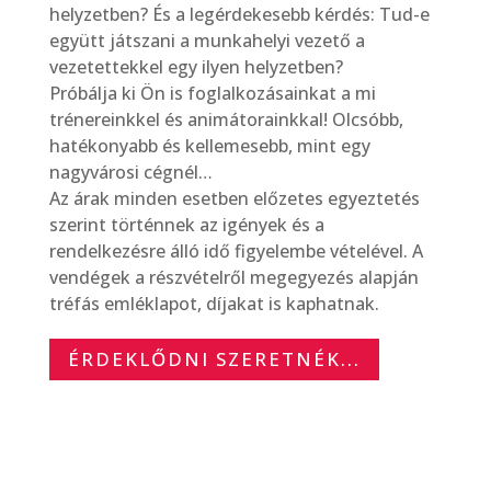
helyzetben? És a legérdekesebb kérdés: Tud-e
együtt játszani a munkahelyi vezető a
vezetettekkel egy ilyen helyzetben?
Próbálja ki Ön is foglalkozásainkat a mi
trénereinkkel és animátorainkkal! Olcsóbb,
hatékonyabb és kellemesebb, mint egy
nagyvárosi cégnél…
Az árak minden esetben előzetes egyeztetés
szerint történnek az igények és a
rendelkezésre álló idő figyelembe vételével. A
vendégek a részvételről megegyezés alapján
tréfás emléklapot, díjakat is kaphatnak.
ÉRDEKLŐDNI SZERETNÉK...