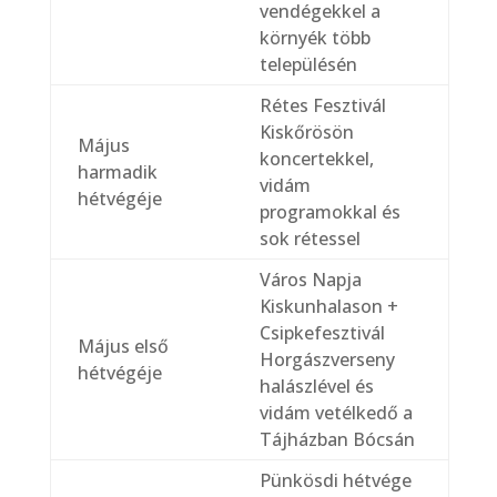
vendégekkel a
környék több
településén
Rétes Fesztivál
Kiskőrösön
Május
koncertekkel,
harmadik
vidám
hétvégéje
programokkal és
sok rétessel
Város Napja
Kiskunhalason +
Csipkefesztivál
Május első
Horgászverseny
hétvégéje
halászlével és
vidám vetélkedő a
Tájházban Bócsán
Pünkösdi hétvége