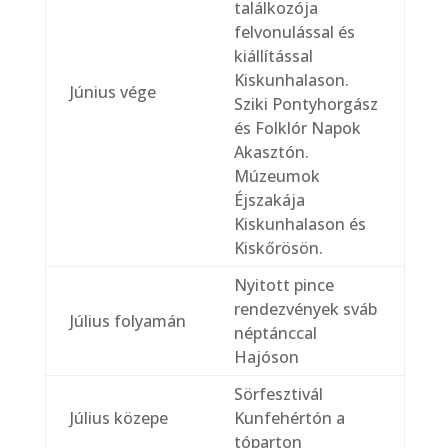
találkozója
felvonulással és
kiállítással
Kiskunhalason.
Június vége
Sziki Pontyhorgász
és Folklór Napok
Akasztón.
Múzeumok
Éjszakája
Kiskunhalason és
Kiskőrösön.
Nyitott pince
rendezvények sváb
Július folyamán
néptánccal
Hajóson
Sörfesztivál
Július közepe
Kunfehértón a
tóparton