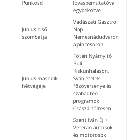
Pünkösd
lovasbemutatóval
egybekötve
Vadászati Gasztro
Június első
Nap
szombatja
Nemesnádudvaron
a pincesoron
Főtéri Nyárnyitó
Buli
Kiskunhalason.
Június második
Sváb ételek
hétvégéje
főzőversenye és
szabadtéri
programok
Császártöltésen
Szent Iván Éj +
Veterán autósok
és motorosok