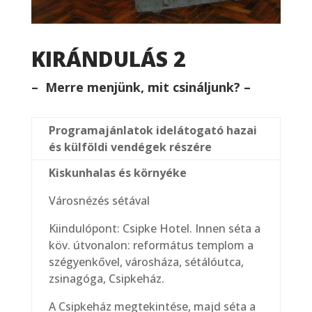
KIRÁNDULÁS 2
– Merre menjünk, mit csináljunk? –
Programajánlatok idelátogató hazai
és külföldi vendégek részére
Kiskunhalas és környéke
Városnézés sétával
Kiindulópont: Csipke Hotel. Innen séta a
köv. útvonalon: református templom a
szégyenkővel, városháza, sétálóutca,
zsinagóga, Csipkeház.
A Csipkeház megtekintése, majd séta a