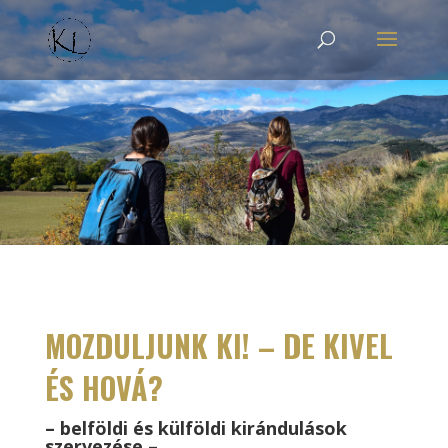
MOZDULJUNK KI! – DE KIVEL
ÉS HOVÁ?
– belföldi és külföldi kirándulások
szervezése –