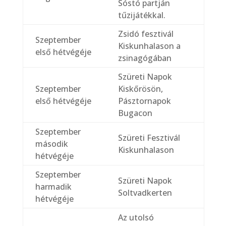
Sóstó partján
tűzijátékkal.
Zsidó fesztivál
Szeptember
Kiskunhalason a
első hétvégéje
zsinagógában
Szüreti Napok
Szeptember
Kiskőrösön,
első hétvégéje
Pásztornapok
Bugacon
Szeptember
Szüreti Fesztivál
második
Kiskunhalason
hétvégéje
Szeptember
Szüreti Napok
harmadik
Soltvadkerten
hétvégéje
Az utolsó