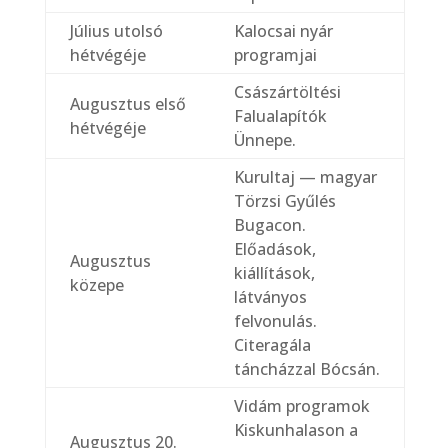
Július utolsó
Kalocsai nyár
hétvégéje
programjai
Császártöltési
Augusztus első
Falualapítók
hétvégéje
Ünnepe.
Kurultaj — magyar
Törzsi Gyűlés
Bugacon.
Előadások,
Augusztus
kiállítások,
közepe
látványos
felvonulás.
Citeragála
táncházzal Bócsán.
Vidám programok
Kiskunhalason a
Augusztus 20.