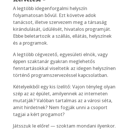
A legtöbb idegenforgalmi helyszín
folyamatosan bővül. Ezt követve adok
tanácsot, illetve szervezem meg a társaság
kirándulását, üdülését, hivatalos programját.
Ebbe beletartozik a szállás, ellátás, helyszínek
és a programok.
A legtöbb cégvezető, egyesületi elnök, vagy
éppen szaktanár gyakran meglehetős
fenntartásokkal viseltetik az idegen helyszínen
történő programszervezéssel kapcsolatban.
Kételyeikből egy kis ízelítő: Vajon tényleg olyan
szép az az épület, amilyennek az interneten
mutatják? Valóban tartalmas az a városi séta,
amit hirdetnek? Nem fogják unni a csoport
tagjai a kért progamot?
Játsszuk le előre! — szoktam mondani ilyenkor.