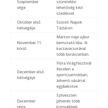
Szeptember
szüretelési
vége
lehetőség kézi
szedéssel
Október első
Szüreti Napok
hétvégéje
Tázláron
Márton napi újbor
November 11.
bemutató liba- ill.
körül
kacsavacsorával
több borászatban.
Flóra Virágfesztivál
Kecelen a
December első
sportcsarnokban,
hétvégéje
ádventi vásárral
egybekötve.
Szilveszteri
December
pihenés több
vége
környékbeli