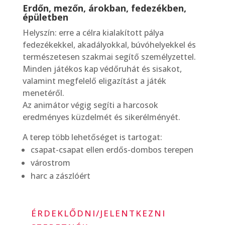
Erdőn, mezőn, árokban, fedezékben,
épületben
Helyszín: erre a célra kialakított pálya
fedezékekkel, akadályokkal, búvóhelyekkel és
természetesen szakmai segítő személyzettel.
Minden játékos kap védőruhát és sisakot,
valamint megfelelő eligazítást a játék
menetéről.
Az animátor végig segíti a harcosok
eredményes küzdelmét és sikerélményét.
A terep több lehetőséget is tartogat:
csapat-csapat ellen erdős-dombos terepen
várostrom
harc a zászlóért
ÉRDEKLŐDNI/JELENTKEZNI