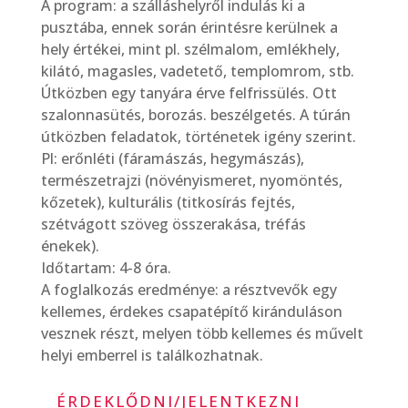
A program: a szálláshelyről indulás ki a
pusztába, ennek során érintésre kerülnek a
hely értékei, mint pl. szélmalom, emlékhely,
kilátó, magasles, vadetető, templomrom, stb.
Útközben egy tanyára érve felfrissülés. Ott
szalonnasütés, borozás. beszélgetés. A túrán
útközben feladatok, történetek igény szerint.
Pl: erőnléti (fáramászás, hegymászás),
természetrajzi (növényismeret, nyomöntés,
kőzetek), kulturális (titkosírás fejtés,
szétvágott szöveg összerakása, tréfás
énekek).
Időtartam: 4-8 óra.
A foglalkozás eredménye: a résztvevők egy
kellemes, érdekes csapatépítő kiránduláson
vesznek részt, melyen több kellemes és művelt
helyi emberrel is találkozhatnak.
ÉRDEKLŐDNI/JELENTKEZNI