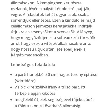
állomásokon. A kempingben két részre
oszlanak, lévén a pályát két oldalról hajtják
végre. A feladatok tehát ugyanazok, csak a
sorrendjük ellentétes. Ezen a kiinduló és majd
célállomáson jelmezes keretjátékkal indítják
útjukra a versenyzőket a szervezők. A lényeg,
hogy meggyőződjenek a soltvadkerti törzsfők
arról, hogy ezek a vitézek alkalmasak-e arra,
hogy hosszú útjuk után letelepedjenek a
Kárpát-medencében.
Lehetséges feladatok:
a parti honokból 50 cm magas torony építése
(szintidőre)
vízibiciklire szállva irány a túlsó part. Itt
térkép alapján kikötés
megfelelő útjelek segítségével tájékozódás
a földutakon a következő állomásig