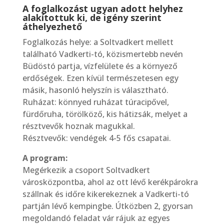
A foglalkozást ugyan adott helyhez
alakítottuk ki, de igény szerint
áthelyezhető
Foglalkozás helye: a Soltvadkert mellett
található Vadkerti-tó, közismertebb nevén
Büdöstó partja, vízfelülete és a környező
erdőségek. Ezen kívül természetesen egy
másik, hasonló helyszín is választható.
Ruházat: könnyed ruházat túracipővel,
fürdőruha, törölköző, kis hátizsák, melyet a
résztvevők hoznak magukkal.
Résztvevők: vendégek 4-5 fős csapatai.
A program:
Megérkezik a csoport Soltvadkert
városközpontba, ahol az ott lévő kerékpárokra
szállnak és időre kikerekeznek a Vadkerti-tó
partján lévő kempingbe. Útközben 2, gyorsan
megoldandó feladat vár rájuk az egyes