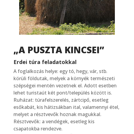
„A PUSZTA KINCSEI”
Erdei túra feladatokkal
A foglalkozás helye: egy tó, hegy, vár, stb.
körüli földutak, melyek a környék természeti
szépségei mentén vezetnek el. Adott esetben
lehet turistaút két pont/település között is.
Ruházat: túrafelszerelés, zártcipő, esetleg
esőkabát, kis hátizsákban ital, valamennyi étel,
melyet a résztvevők hoznak magukkal.
Résztvevők: a vendégek, esetleg kis
csapatokba rendezve.