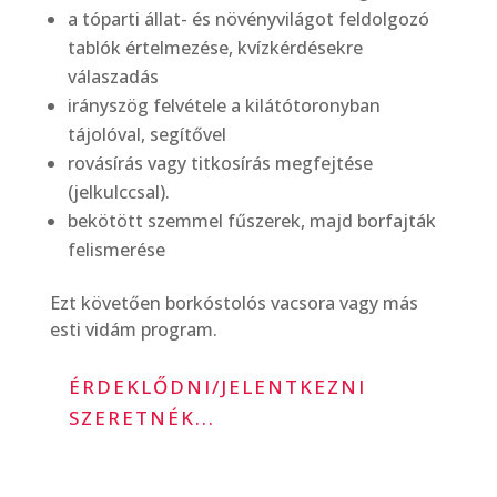
a tóparti állat- és növényvilágot feldolgozó
tablók értelmezése, kvízkérdésekre
válaszadás
irányszög felvétele a kilátótoronyban
tájolóval, segítővel
rovásírás vagy titkosírás megfejtése
(jelkulccsal).
bekötött szemmel fűszerek, majd borfajták
felismerése
Ezt követően borkóstolós vacsora vagy más
esti vidám program.
ÉRDEKLŐDNI/JELENTKEZNI
SZERETNÉK...