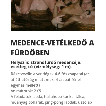
MEDENCE-VETÉLKEDŐ A
FÜRDŐBEN
Helyszín: strandfürdő medencéje,
esetleg tó (vízmélység: 1 m).
Résztvevők: a vendégek 4-6 fős csapatai (az
átláthatóság miatt max. 4 csapat fér el
egymás mellett)
Animátorok: 2 fő
A feladatok labda, hullahopp karika, tálca,
műanyag poharak, ping-pong labdák, úszólap