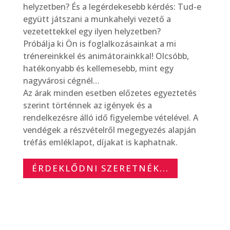
helyzetben? És a legérdekesebb kérdés: Tud-e
együtt játszani a munkahelyi vezető a
vezetettekkel egy ilyen helyzetben?
Próbálja ki Ön is foglalkozásainkat a mi
trénereinkkel és animátorainkkal! Olcsóbb,
hatékonyabb és kellemesebb, mint egy
nagyvárosi cégnél…
Az árak minden esetben előzetes egyeztetés
szerint történnek az igények és a
rendelkezésre álló idő figyelembe vételével. A
vendégek a részvételről megegyezés alapján
tréfás emléklapot, díjakat is kaphatnak.
ÉRDEKLŐDNI SZERETNÉK...