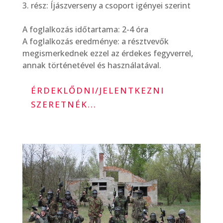
rész: Íjászverseny a csoport igényei szerint
A foglalkozás időtartama: 2-4 óra
A foglalkozás eredménye: a résztvevők
megismerkednek ezzel az érdekes fegyverrel,
annak történetével és használatával.
ÉRDEKLŐDNI/JELENTKEZNI
SZERETNÉK...