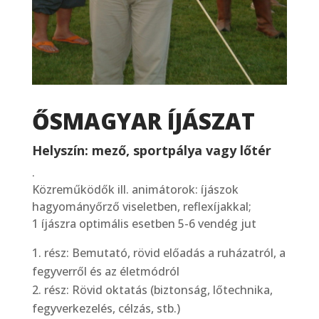
ŐSMAGYAR ÍJÁSZAT
Helyszín: mező, sportpálya vagy lőtér
.
Közreműködők ill. animátorok: íjászok
hagyományőrző viseletben, reflexíjakkal;
1 íjászra optimális esetben 5-6 vendég jut
rész: Bemutató, rövid előadás a ruházatról, a
fegyverről és az életmódról
rész: Rövid oktatás (biztonság, lőtechnika,
fegyverkezelés, célzás, stb.)