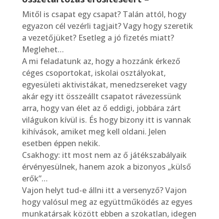
Mitől is csapat egy csapat? Talán attól, hogy
egyazon cél vezérli tagjait? Vagy hogy szeretik
a vezetőjüket? Esetleg a jó fizetés miatt?
Meglehet…
A mi feladatunk az, hogy a hozzánk érkező
céges csoportokat, iskolai osztályokat,
egyesületi aktivistákat, menedzsereket vagy
akár egy itt összeállt csapatot rávezessünk
arra, hogy van élet az ő eddigi, jobbára zárt
világukon kívül is. És hogy bizony itt is vannak
kihívások, amiket meg kell oldani. Jelen
esetben éppen nekik.
Csakhogy: itt most nem az ő játékszabályaik
érvényesülnek, hanem azok a bizonyos „külső
erők”…
Vajon helyt tud-e állni itt a versenyző? Vajon
hogy valósul meg az együttműködés az egyes
munkatársak között ebben a szokatlan, idegen