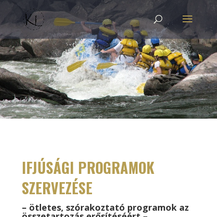
IFJÚSÁGI PROGRAMOK
SZERVEZÉSE
– ötletes, szórakoztató programok az
összetartozás erősítéséért –